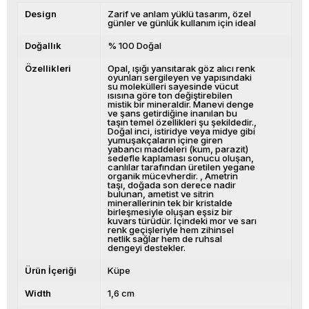
Design
Zarif ve anlam yüklü tasarım, özel
günler ve günlük kullanım için ideal
Doğallık
% 100 Doğal
Özellikleri
Opal, ışığı yansıtarak göz alıcı renk
oyunları sergileyen ve yapısındaki
su molekülleri sayesinde vücut
ısısına göre ton değiştirebilen
mistik bir mineraldir. Manevi denge
ve şans getirdiğine inanılan bu
taşın temel özellikleri şu şekildedir.
Doğal inci, istiridye veya midye gibi
yumuşakçaların içine giren
yabancı maddeleri (kum, parazit)
sedefle kaplaması sonucu oluşan,
canlılar tarafından üretilen yegane
organik mücevherdir.
Ametrin
taşı, doğada son derece nadir
bulunan, ametist ve sitrin
minerallerinin tek bir kristalde
birleşmesiyle oluşan eşsiz bir
kuvars türüdür. İçindeki mor ve sarı
renk geçişleriyle hem zihinsel
netlik sağlar hem de ruhsal
dengeyi destekler.
Ürün İçeriği
Küpe
Width
1,6 cm