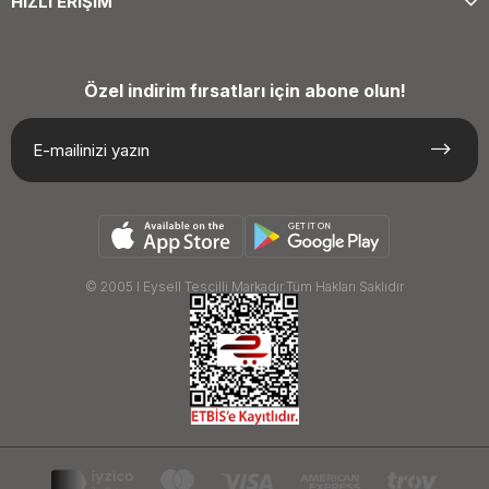
HIZLI ERİŞİM
Özel indirim fırsatları için abone olun!
© 2005 I Eysell Tescilli Markadır.Tüm Hakları Saklıdır