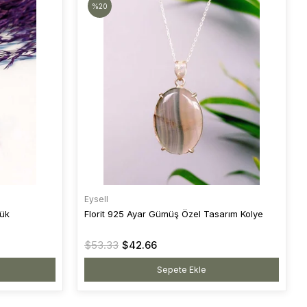
%20
Eysell
zük
Florit 925 Ayar Gümüş Özel Tasarım Kolye
$53.33
$42.66
Sepete Ekle