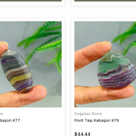
ne
Doğadan Stone
Kabaşon K77
Florit Taşı Kabaşon K76
$44.44