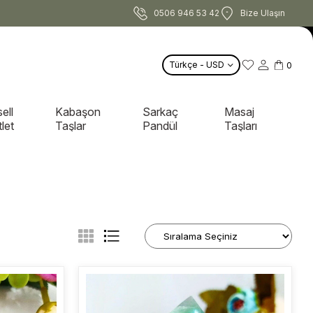
0506 946 53 42
Bize Ulaşın
Türkçe - USD
0
ell
Kabaşon
Sarkaç
Masaj
let
Taşlar
Pandül
Taşları