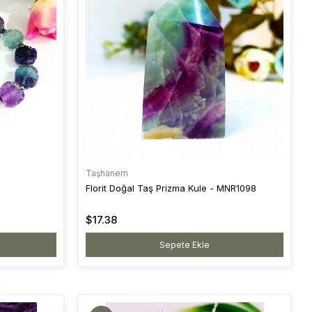
Taşhanem
Florit Doğal Taş Prizma Kule - MNR1098
$17.38
Sepete Ekle