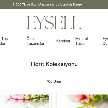
2,000 TL ve Üzeri Alışverişlerde Ücretsiz Kargo
 Taş
Özel
Mineral
Eys
Kehribar
kler
Tasarımlar
Taşlar
Out
Florit Koleksiyonu
106 Ürün