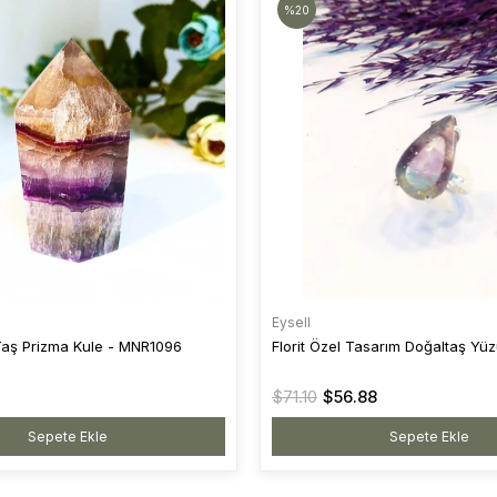
%20
Eysell
 Taş Prizma Kule - MNR1096
Florit Özel Tasarım Doğaltaş Yü
$71.10
$56.88
Sepete Ekle
Sepete Ekle