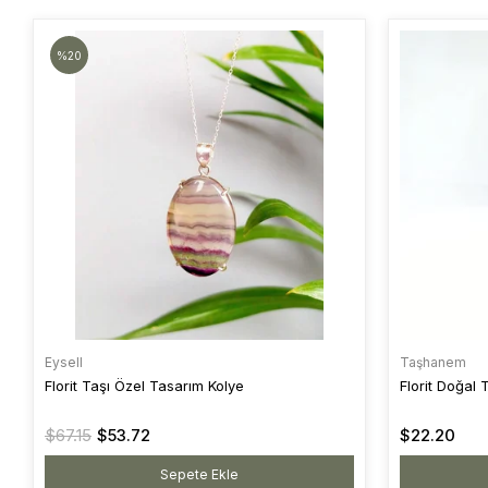
%20
Eysell
Taşhanem
Florit Taşı Özel Tasarım Kolye
Florit Doğal
$67.15
$53.72
$22.20
Sepete Ekle