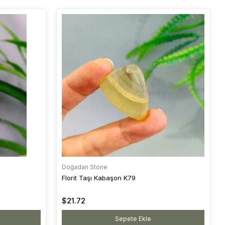
Doğadan Stone
Florit Taşı Kabaşon K79
$21.72
Sepete Ekle