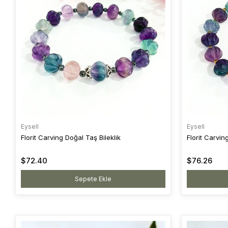
Eysell
Eysell
Florit Carving Doğal Taş Bileklik
Florit Carvin
$72.40
$76.26
Sepete Ekle