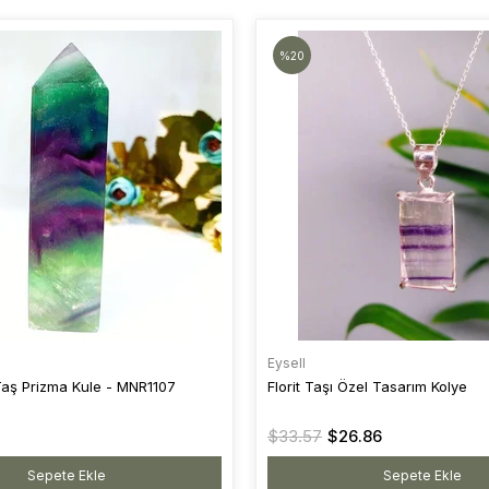
%20
Eysell
 Taş Prizma Kule - MNR1107
Florit Taşı Özel Tasarım Kolye
$33.57
$26.86
Sepete Ekle
Sepete Ekle