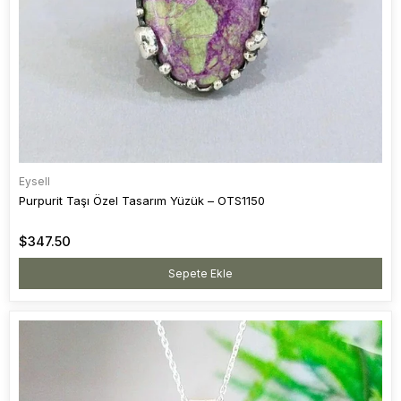
Eysell
Purpurit Taşı Özel Tasarım Yüzük – OTS1150
$347.50
Sepete Ekle