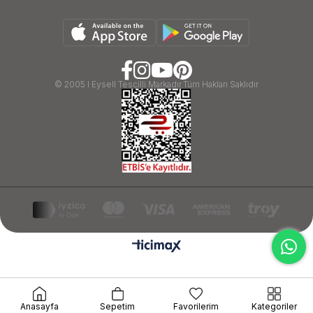
© 2005 I Eysell Tescilli Markadır.Tüm Hakları Saklıdır
google-site-verification=ByIDT3gYn3hnnSRxh2U7-
Anasayfa
Sepetim
Favorilerim
Kategoriler