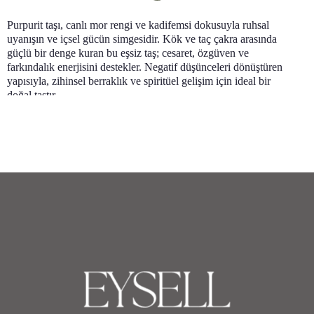
Purpurit taşı, canlı mor rengi ve kadifemsi dokusuyla ruhsal
uyanışın ve içsel gücün simgesidir. Kök ve taç çakra arasında
güçlü bir denge kuran bu eşsiz taş; cesaret, özgüven ve
farkındalık enerjisini destekler. Negatif düşünceleri dönüştüren
yapısıyla, zihinsel berraklık ve spiritüel gelişim için ideal bir
doğal taştır.
Eysell Purpurit Koleksiyonu
, morun büyüsünü zarif ve özgün
tasarımlarla bir araya getiriyor. Purpurit yüzük, kolye, bileklik ve
küpe modelleri; ruhsal enerjiyi güçlendirirken aynı zamanda
estetik bir şıklık sunar. Göz alıcı mor tonları sayesinde günlük
kombinlere farklı bir zarafet katar ve koleksiyonluk değer taşır.
Bu koleksiyon, hem enerjisel fayda arayanlar hem de özgün
tasarım severler için eşsiz bir seçenektir.