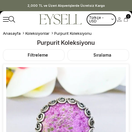
2,000 TL ve Üzeri Alışverişlerde Ücretsiz Kargo
0
Türkçe -
USD
Anasayfa
Koleksiyonlar
Purpurit Koleksiyonu
Purpurit Koleksiyonu
Filtreleme
Sıralama