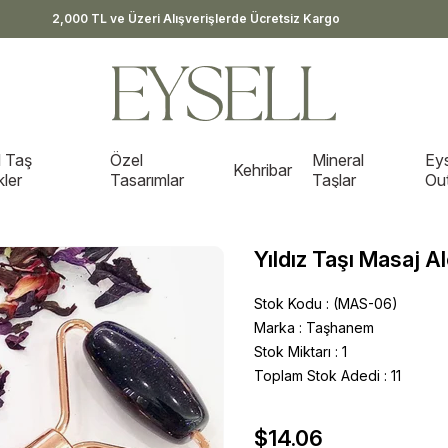
2,000 TL ve Üzeri Alışverişlerde Ücretsiz Kargo
 Taş
Özel
Mineral
Eys
Kehribar
kler
Tasarımlar
Taşlar
Out
Yıldız Taşı Masaj Al
Stok Kodu
(MAS-06)
Marka
:
Taşhanem
Stok Miktarı
:
1
Toplam Stok Adedi
:
11
$14.06