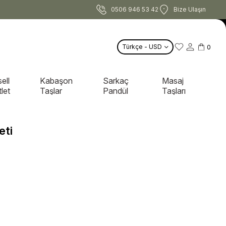
0506 946 53 42
Bize Ulaşın
Türkçe - USD
0
ell
Kabaşon
Sarkaç
Masaj
let
Taşlar
Pandül
Taşları
eti